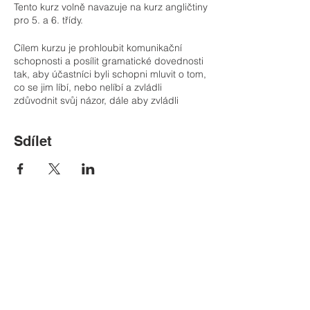
Tento kurz volně navazuje na kurz angličtiny
pro 5. a 6. třídy.
Cílem kurzu je prohloubit komunikační
schopnosti a posílit gramatické dovednosti
tak, aby účastníci byli schopni mluvit o tom,
co se jim líbí, nebo nelíbí a zvládli
zdůvodnit svůj názor, dále aby zvládli
požádat o radu, nebo poradit druhému,
vyjádřit své preference. Budeme se
Sdílet
věnovat minulému a budoucímu času a v
této souvislosti povídat o plánech do
budoucna, resp. vyprávět příběhy z
minulosti.
Tematicky budou pokryty okruhy škola a
školní výlety, oblíbené filmy, knihy a hudba,
nakupování, výlety a plány na prázdniny a
životní prostředí. Prohloubíme si slovní
Kontakt
zásobu spojenou s novými technologiemi.
Součástí výuky jsou také pěkné projektové
Tel:
00420 736 178 258
hodiny.
Email:
info@happyschool.cz