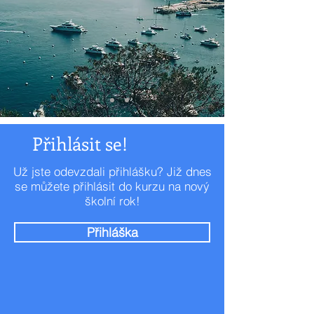
Přihlásit se!
Už jste odevzdali přihlášku? Již dnes
se můžete přihlásit do kurzu na nový
školní rok!
Přihláška