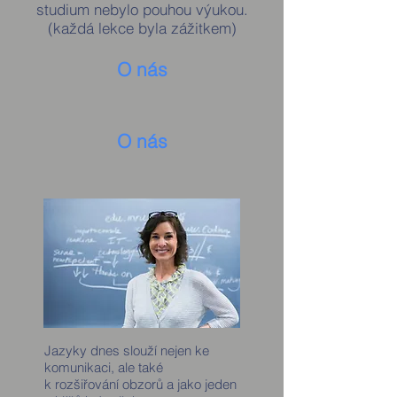
studium nebylo pouhou výukou.
(každá lekce byla zážitkem)
O nás
O nás
Jazyky dnes slouží nejen ke
komunikaci, ale také
k rozšiřování obzorů a jako jeden