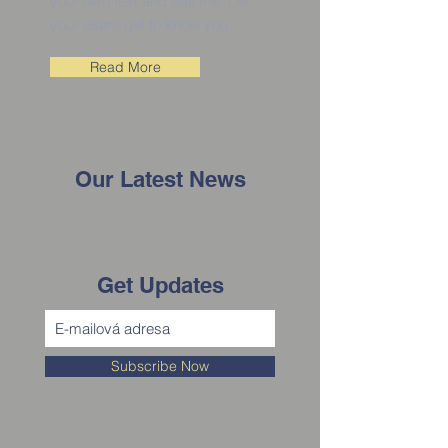
your own text and edit me. Let
your users get to know you.
Read More
Our Latest News
Get Updates
Subscribe Now