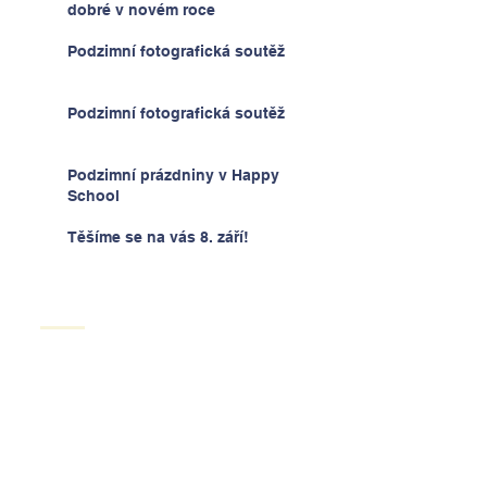
dobré v novém roce
Podzimní fotografická soutěž
Podzimní fotografická soutěž
Podzimní prázdniny v Happy
School
Těšíme se na vás 8. září!
Kontakt
Tel:
00420 736 178 258
Email:
info@happyschool.cz