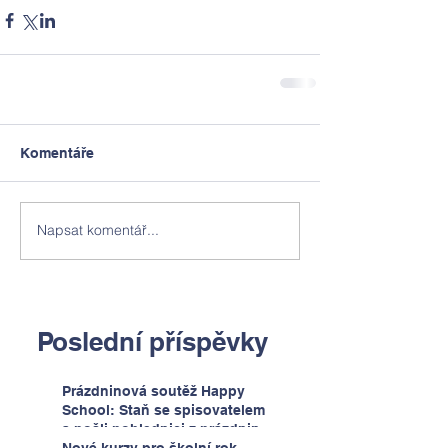
Komentáře
Napsat komentář...
Poslední příspěvky
Prázdninová soutěž Happy
School: Staň se spisovatelem
a pošli pohlednici z prázdnin
Nové kurzy pro školní rok