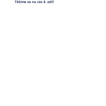
Těšíme se na vás 8. září!
Kontakt
Tel:
00420 736 178 258
Email:
info@happyschool.cz
Adresa
ZŠ Masarykova Újezd nad Lesy
ZŠ Polesná Újezd nad Lesy
ZŠ Běchovice