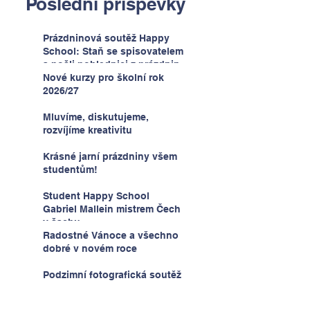
Poslední příspěvky
Prázdninová soutěž Happy
School: Staň se spisovatelem
a pošli pohlednici z prázdnin
Nové kurzy pro školní rok
2026/27
Mluvíme, diskutujeme,
rozvíjíme kreativitu
Krásné jarní prázdniny všem
studentům!
Student Happy School
Gabriel Mallein mistrem Čech
v šachu
Radostné Vánoce a všechno
dobré v novém roce
Podzimní fotografická soutěž