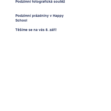
Podzimní fotografická soutěž
Podzimní prázdniny v Happy
School
Těšíme se na vás 8. září!
Kontakt
Tel:
00420 736 178 258
Email:
info@happyschool.cz