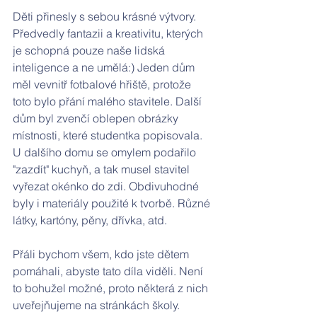
Děti přinesly s sebou krásné výtvory. 
Předvedly fantazii a kreativitu, kterých 
je schopná pouze naše lidská 
inteligence a ne umělá:) Jeden dům 
měl vevnitř fotbalové hřiště, protože 
toto bylo přání malého stavitele. Další 
dům byl zvenčí oblepen obrázky 
místnosti, které studentka popisovala. 
U dalšího domu se omylem podařilo 
"zazdít" kuchyň, a tak musel stavitel 
vyřezat okénko do zdi. Obdivuhodné 
byly i materiály použité k tvorbě. Různé 
látky, kartóny, pěny, dřívka, atd.
Přáli bychom všem, kdo jste dětem 
pomáhali, abyste tato díla viděli. Není 
to bohužel možné, proto některá z nich 
uveřejňujeme na stránkách školy.