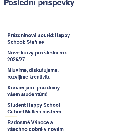
Poslední příspěvky
Prázdninová soutěž Happy
School: Staň se
spisovatelem a pošli
Nové kurzy pro školní rok
pohlednici z prázdnin
2026/27
Mluvíme, diskutujeme,
rozvíjíme kreativitu
Krásné jarní prázdniny
všem studentům!
Student Happy School
Gabriel Mallein mistrem
Čech v šachu
Radostné Vánoce a
všechno dobré v novém
roce