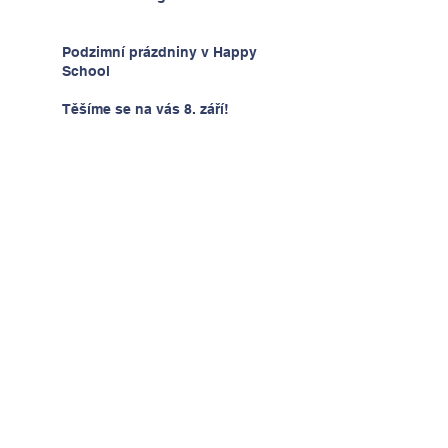
Podzimní prázdniny v Happy
School
Těšíme se na vás 8. září!
Kontakt
Tel:
00420 736 178 258
Email:
info@happyschool.cz