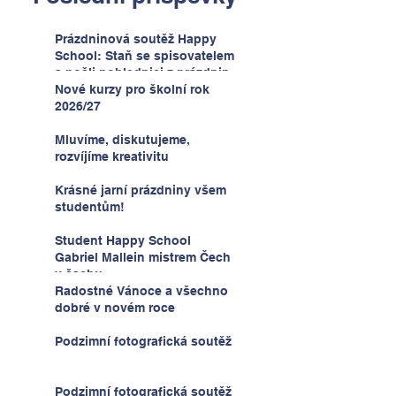
Prázdninová soutěž Happy
School: Staň se spisovatelem
a pošli pohlednici z prázdnin
Nové kurzy pro školní rok
2026/27
Mluvíme, diskutujeme,
rozvíjíme kreativitu
Krásné jarní prázdniny všem
studentům!
Student Happy School
Gabriel Mallein mistrem Čech
v šachu
Radostné Vánoce a všechno
dobré v novém roce
Podzimní fotografická soutěž
Podzimní fotografická soutěž